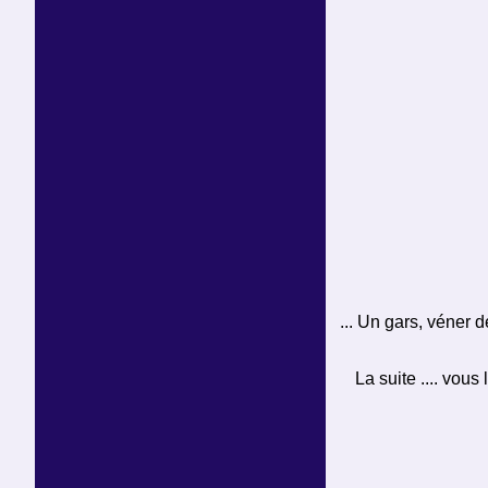
... Un gars, véner d
La suite .... vou