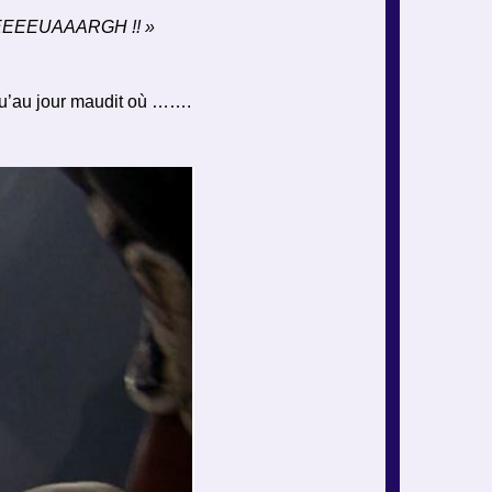
 MEEEEEUAAARGH !! »
squ’au jour maudit où …….