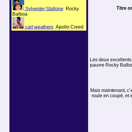
Titre or
Sylvester Stallone
Rocky
Balboa
carl weathers
Apollo Creed
Les deux excellents 
pauvre Rocky Balboa
Mais maintenant, c’e
roule en coupé, et 