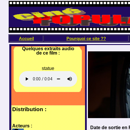
Accueil
Pourquoi ce site ??
Quelques extraits audio
de ce film :
statue
Distribution :
Acteurs :
Date de sortie en 